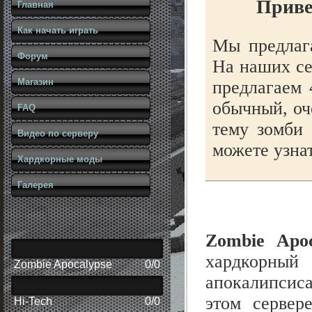
Привет
Главная
Как начать играть
Мы предлага
Фоpум
На наших се
Магазин
предлагаем 
обычный, оч
FAQ
тему зомби 
Видео по серверу
можете узна
Хардкорные моды
Галерея
Zombie Apoc
хардкорный 
Zombie Apocalypse
0/0
апокалипсис
этом сервер
Hi-Tech
0/0