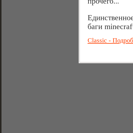
прочего.
..
Единственное
баги minecraf
Classic - Подр