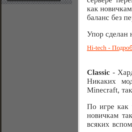
как новичкам
баланс без п
Упор сделан н
Hi-tech - Подр
Classic
- Хард
Никаких мод
Minecraft, т
По игре как 
новичкам так
всяких вспом