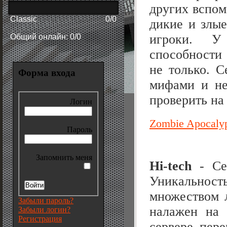
других вспом
Classic
0/0
дикие и злые
игроки. У
Общий онлайн: 0/0
способности 
не только. С
Форма входа
мифами и не
проверить на 
Логин
Zombie Apocaly
Пароль
Запомнить меня
Hi-tech
- Сер
Уникальность
множеством 
Забыли пароль?
налажен на 
Забыли логин?
Регистрация
сервере пер